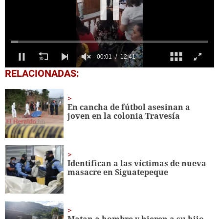
0
RELACIONADAS:
seconds
of
12
minutes,
En cancha de fútbol asesinan a
41
joven en la colonia Travesía
seconds
Identifican a las víctimas de nueva
masacre en Siguatepeque