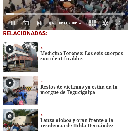
0
RELACIONADAS:
seconds
of
14
seconds
Medicina Forense: Los seis cuerpos
son identificables
Restos de víctimas ya están en la
morgue de Tegucigalpa
Lanza globos y oran frente a la
residencia de Hilda Hernández