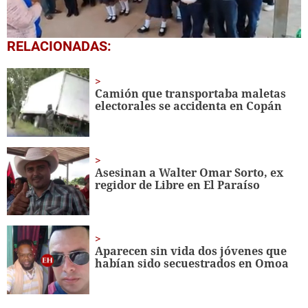
0
RELACIONADAS:
seconds
of
1
minute,
Camión que transportaba maletas
56
electorales se accidenta en Copán
seconds
Asesinan a Walter Omar Sorto, ex
regidor de Libre en El Paraíso
Aparecen sin vida dos jóvenes que
habían sido secuestrados en Omoa