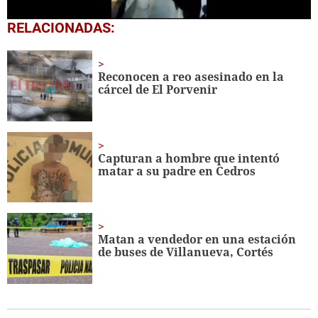
0
RELACIONADAS:
seconds
of
1
minute,
Reconocen a reo asesinado en la
18
cárcel de El Porvenir
seconds
Capturan a hombre que intentó
matar a su padre en Cedros
Matan a vendedor en una estación
de buses de Villanueva, Cortés