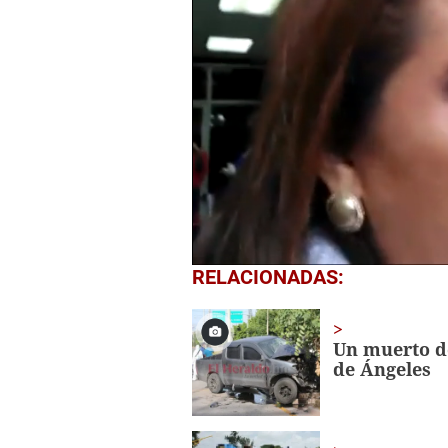
0
RELACIONADAS:
seconds
of
1
minute,
Un muerto de
32
de Ángeles
seconds
Volume
0%