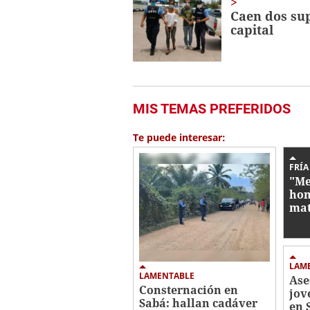
Caen dos sup
capital
MIS TEMAS PREFERIDOS
Te puede interesar:
FRÍA
"Me
hom
mat
Toc
LAM
LAMENTABLE
Ase
Consternación en
jov
Sabá: hallan cadáver
en 