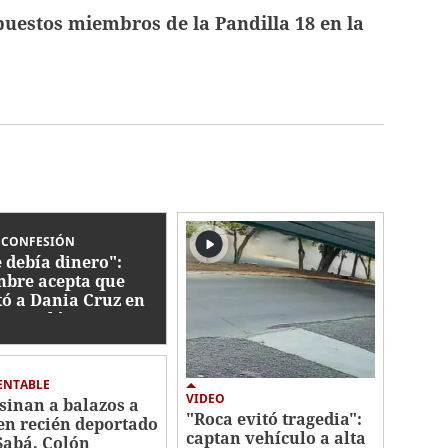
uestos miembros de la Pandilla 18 en la
 CONFESIÓN
 debía dinero":
bre acepta que
ó a Dania Cruz en
oa, Colón
ENTABLE
VIDEO
sinan a balazos a
"Roca evitó tragedia":
en recién deportado
captan vehículo a alta
Sabá, Colón