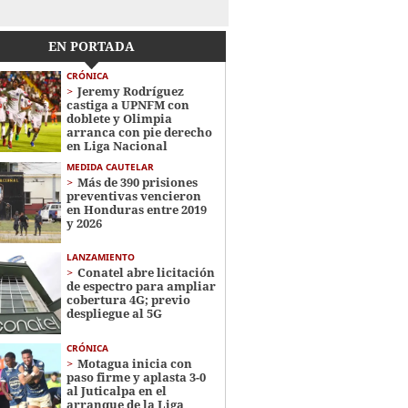
EN PORTADA
CRÓNICA
Jeremy Rodríguez
castiga a UPNFM con
doblete y Olimpia
arranca con pie derecho
en Liga Nacional
MEDIDA CAUTELAR
Más de 390 prisiones
preventivas vencieron
en Honduras entre 2019
y 2026
LANZAMIENTO
Conatel abre licitación
de espectro para ampliar
cobertura 4G; previo
despliegue al 5G
CRÓNICA
Motagua inicia con
paso firme y aplasta 3-0
al Juticalpa en el
arranque de la Liga