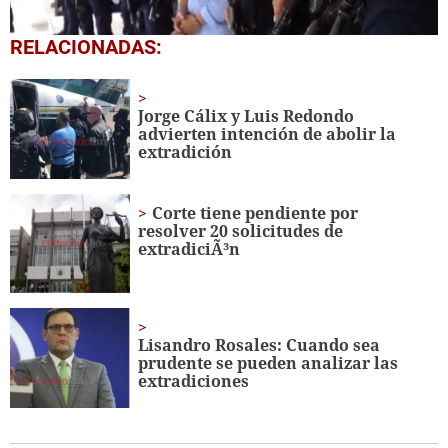
0
RELACIONADAS:
seconds
of
35
seconds
Jorge Cálix y Luis Redondo
advierten intención de abolir la
extradición
Corte tiene pendiente por
resolver 20 solicitudes de
extradiciÃ³n
Lisandro Rosales: Cuando sea
prudente se pueden analizar las
extradiciones