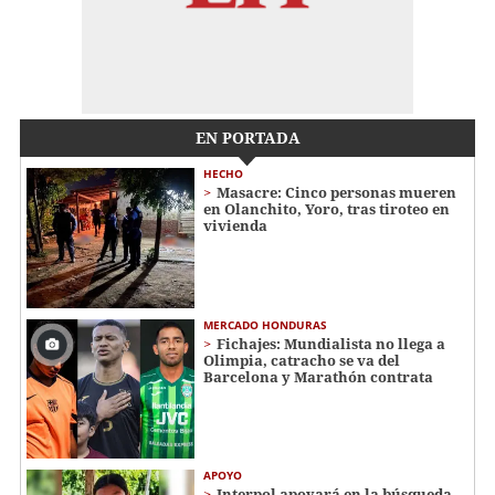
EN PORTADA
HECHO
Masacre: Cinco personas mueren
en Olanchito, Yoro, tras tiroteo en
vivienda
MERCADO HONDURAS
Fichajes: Mundialista no llega a
Olimpia, catracho se va del
Barcelona y Marathón contrata
APOYO
Interpol apoyará en la búsqueda