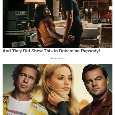
And They Did Show This In Bohemian Rapsody!
Brainberries