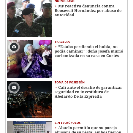
NUEVO CASO
MP reactiva denuncia contra
Roosevelt Hernández por abuso de
autoridad
TRAGEDIA
"Estaba perdiendo el habla, no
podía caminar": doña Josefa murió
carbonizada en su casa en Cortés
TOMA DE POSESIÓN
Cali ante el desafío de garantizar
seguridad en investidura de
Abelardo De la Espriella
SIN ESCRÚPULOS
Abuela permitía que su pareja
abusara de su nieta; ambos fueron