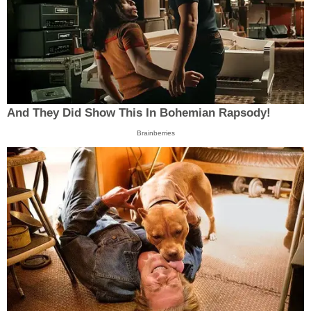
And They Did Show This In Bohemian Rapsody!
Brainberries