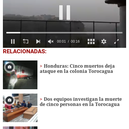
0
RELACIONADAS:
seconds
of
15
Honduras: Cinco muertos deja
seconds
ataque en la colonia Torocagua
Dos equipos investigan la muerte
de cinco personas en la Torocagua