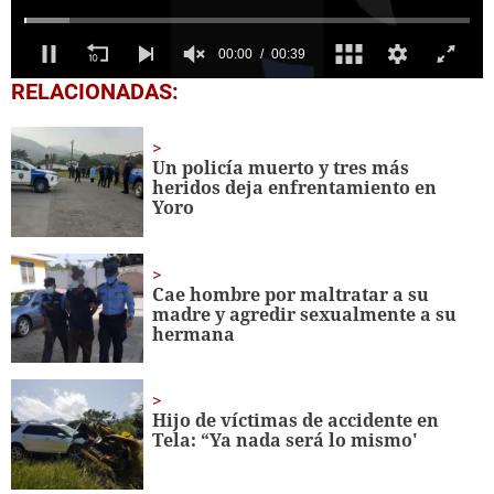
0
RELACIONADAS:
seconds
of
39
seconds
Un policía muerto y tres más
heridos deja enfrentamiento en
Yoro
Cae hombre por maltratar a su
madre y agredir sexualmente a su
hermana
Hijo de víctimas de accidente en
Tela: “Ya nada será lo mismo'