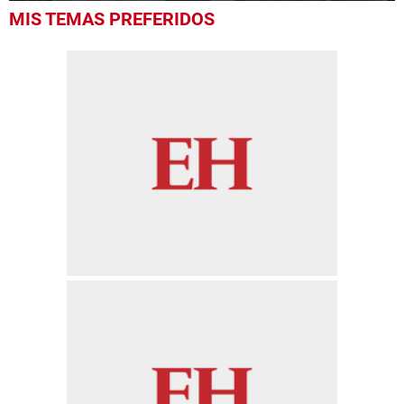
0
MIS TEMAS PREFERIDOS
seconds
of
13
seconds