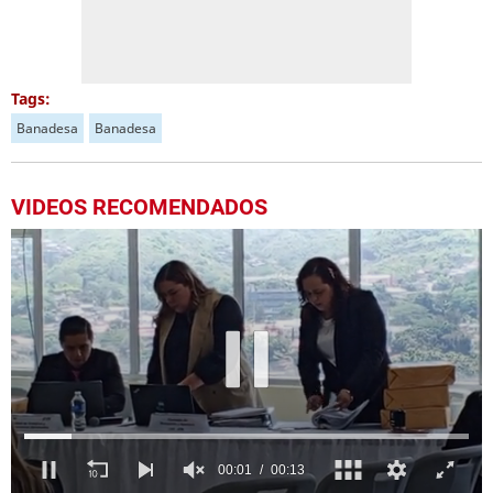
Tags:
Banadesa
Banadesa
VIDEOS RECOMENDADOS
Próximo
Blindado el estadio "Chelato" Uclés para la final Olimpia vs Olancho
01:07