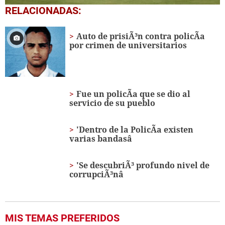
0
RELACIONADAS:
seconds
of
1
Auto de prisiÃ³n contra policÃ­a
minute,
por crimen de universitarios
23
seconds
Fue un policÃ­a que se dio al
servicio de su pueblo
'Dentro de la PolicÃ­a existen
varias bandasâ
'Se descubriÃ³ profundo nivel de
corrupciÃ³nâ
MIS TEMAS PREFERIDOS