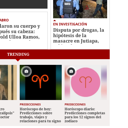
varon a su hijo para
apitarlo en Yoro
ABRO
EN INVESTIGACIÓN
laron su cuerpo y
Disputa por drogas, la
pués su cabeza:
hipótesis de la
old Ulloa Ramos,
masacre en Jutiapa,
or decapitado en
Atlántida
o
TRENDING
PREDICCIONES
PREDICCIONES
tro
Horóscopo de hoy:
Horóscopo diario:
calipsis"
Predicciones sobre
Predicciones completas
doctor
trabajo, viajes y
para los 12 signos del
relaciones para tu signo
zodiaco