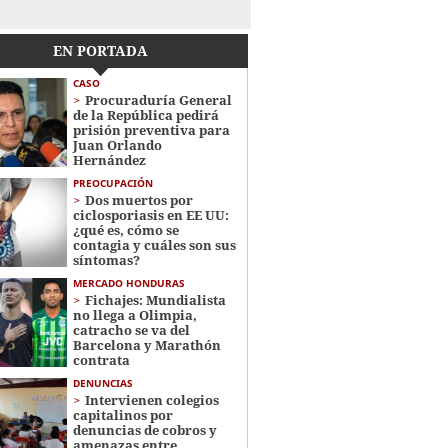
EN PORTADA
CASO
Procuraduría General
de la República pedirá
prisión preventiva para
Juan Orlando
Hernández
PREOCUPACIÓN
Dos muertos por
ciclosporiasis en EE UU:
¿qué es, cómo se
contagia y cuáles son sus
síntomas?
MERCADO HONDURAS
Fichajes: Mundialista
no llega a Olimpia,
catracho se va del
Barcelona y Marathón
contrata
DENUNCIAS
Intervienen colegios
capitalinos por
denuncias de cobros y
amenazas entre