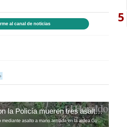
5
rme al canal de noticias
o
En enfrentamiento con la Policía mueren tres asaltantes
Tras reportarse un intento de robo mediante asalto a mano armada en la aldea Gones, jurisdicción del municipio de Guaimaca, Francisco Morazán, agentes de la Policía Nacional de inmediato iniciaron la localización de los imputados para dar con su captura. Tras sentirse sorprendidos, los sospechosos empezaron a disparar en contra de los policías muriendo al instante.