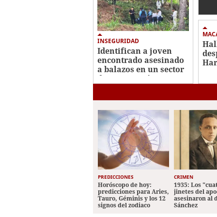
lle
dec
MAC
INSEGURIDAD
Hal
Identifican a joven
des
encontrado asesinado
Har
a balazos en un sector
men
de Santa Lucía
Yor
PREDICCIONES
CRIMEN
Horóscopo de hoy:
1935: Los "cua
predicciones para Aries,
jinetes del apo
Tauro, Géminis y los 12
asesinaron al 
signos del zodiaco
Sánchez