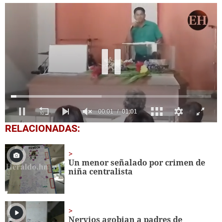
0
RELACIONADAS:
seconds
of
1
minute,
Un menor señalado por crimen de
1
niña centralista
second
Nervios agobian a padres de