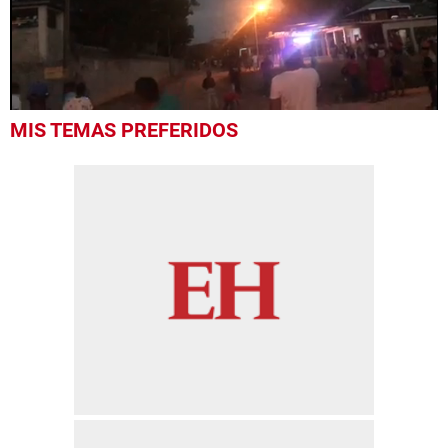
0
MIS TEMAS PREFERIDOS
seconds
of
41
seconds