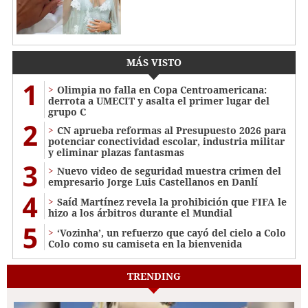
MÁS VISTO
1
Olimpia no falla en Copa Centroamericana:
derrota a UMECIT y asalta el primer lugar del
grupo C
2
CN aprueba reformas al Presupuesto 2026 para
potenciar conectividad escolar, industria militar
y eliminar plazas fantasmas
3
Nuevo video de seguridad muestra crimen del
empresario Jorge Luis Castellanos en Danlí
4
Saíd Martínez revela la prohibición que FIFA le
hizo a los árbitros durante el Mundial
5
‘Vozinha’, un refuerzo que cayó del cielo a Colo
Colo como su camiseta en la bienvenida
TRENDING