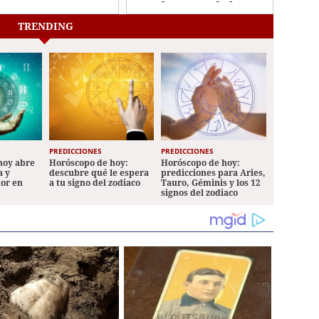
instalaciones de la
La Joya
DNVT
TRENDING
PREDICCIONES
PREDICCIONES
hoy abre
Horóscopo de hoy:
Horóscopo de hoy:
a y
descubre qué le espera
predicciones para Aries,
mor en
a tu signo del zodiaco
Tauro, Géminis y los 12
signos del zodiaco