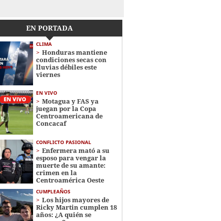
EN PORTADA
CLIMA
Honduras mantiene
condiciones secas con
lluvias débiles este
viernes
EN VIVO
Motagua y FAS ya
juegan por la Copa
Centroamericana de
Concacaf
CONFLICTO PASIONAL
Enfermera mató a su
esposo para vengar la
muerte de su amante:
crimen en la
Centroamérica Oeste
CUMPLEAÑOS
Los hijos mayores de
Ricky Martin cumplen 18
años: ¿A quién se