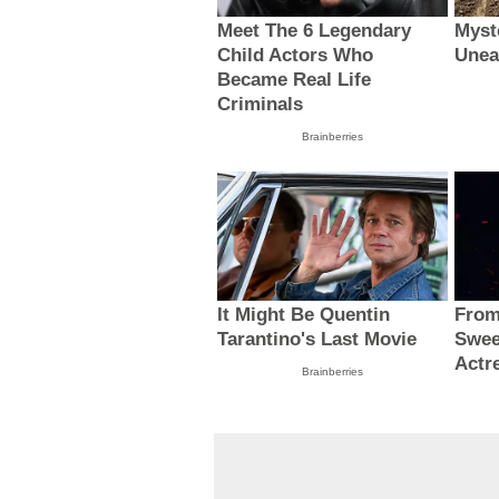
Meet The 6 Legendary
Myst
Child Actors Who
Unea
Became Real Life
Criminals
Brainberries
It Might Be Quentin
From
Tarantino's Last Movie
Swee
Actr
Brainberries