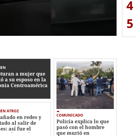
4
5
MEN
turan a mujer que
ó a su esposo en la
onia Centroamérica
te
MEN ATROZ
COMUNICADO
añado en redes y
Policía explica lo que
tado al salir de
pasó con el hombre
es: así fue el
que murió en
men de estudiante