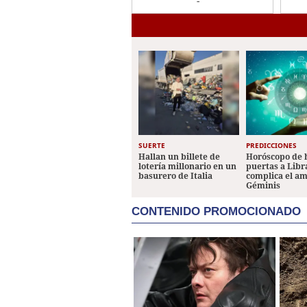
crimen en la
en 
Centroamérica Oeste
SUERTE
PREDICCIONES
Hallan un billete de
Horóscopo de 
lotería millonario en un
puertas a Libr
basurero de Italia
complica el a
Géminis
CONTENIDO PROMOCIONADO