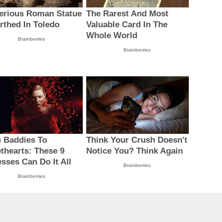
erious Roman Statue
The Rarest And Most
rthed In Toledo
Valuable Card In The
Whole World
Brainberries
Brainberries
 Baddies To
Think Your Crush Doesn't
thearts: These 9
Notice You? Think Again
esses Can Do It All
Brainberries
Brainberries