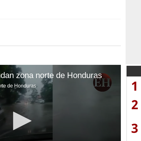
undan zona norte de Honduras
1
orte de Honduras
2
3