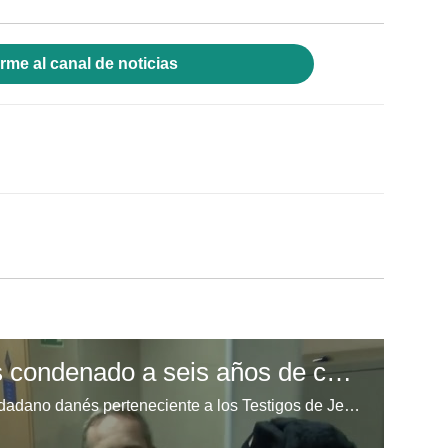
rme al canal de noticias
Testigo de Jehová es condenado a seis años de cárcel
La justicia rusa condenó a un ciudadano danés perteneciente a los Testigos de Jehová a seis años de cárcel, acusándolo de "extremismo". Este es el primer fallo de estas características, luego de que este movimiento religioso fuera prohibido en Rusia en el año 2017.