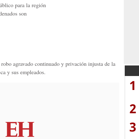
blico para la región
ndenados son
e robo agravado continuado y privación injusta de la
eca y sus empleados.
1
2
3