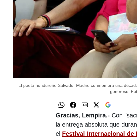
El poeta hondureño Salvador Madrid conmemora una década di
generoso.
Fo
Gracias, Lempira.-
Con "sacri
la entrega absoluta que duran
el
Festival Internacional de