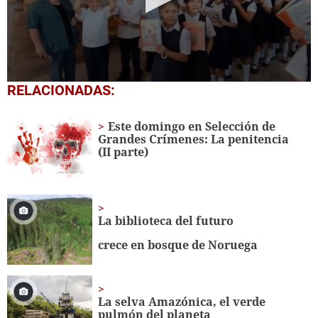
0
RELACIONADAS:
seconds
of
1
Este domingo en Selección de
minute,
Grandes Crímenes: La penitencia
56
(II parte)
seconds
La biblioteca del futuro
crece en bosque de Noruega
La selva Amazónica, el verde
pulmón del planeta