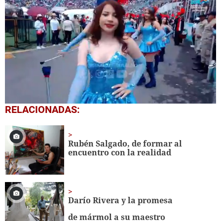
0
RELACIONADAS:
seconds
of
58
seconds
Rubén Salgado, de formar al
encuentro con la realidad
Darío Rivera y la promesa
de mármol a su maestro