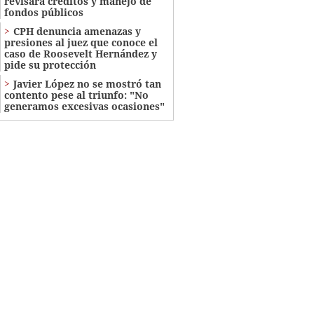
revisará créditos y manejo de
fondos públicos
CPH denuncia amenazas y
presiones al juez que conoce el
caso de Roosevelt Hernández y
pide su protección
Javier López no se mostró tan
contento pese al triunfo: "No
generamos excesivas ocasiones"