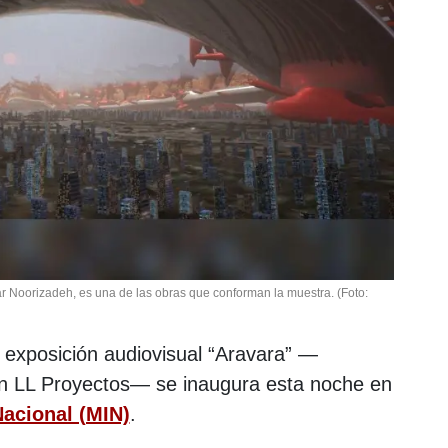
har Noorizadeh, es una de las obras que conforman la muestra.
(Foto:
 exposición audiovisual “Aravara” —
on LL Proyectos— se inaugura esta noche en
Nacional (MIN)
.