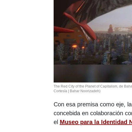
The Red City of the Planet of Capitalism, de Ba
Cortesía | Bahar Noorizadeh)
Con esa premisa como eje, la
concebida en colaboración c
el
Museo para la Identidad 