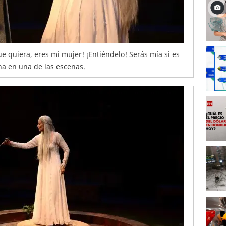
ue quiera, eres mi mujer! ¡Entiéndelo! Serás mía si es
ana en una de las escenas.