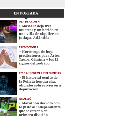
EN PORTADA
OLA DE CRIMEN
Masacre deja tres
muertos y un herido en
una villa de alquiler en
Jutiapa, Atlántida
PREDICCIONES
Horóscopo de hoy:
predicciones para Aries,
Tauro, Géminis y los 12
signos del zodiaco
PESE A INFORMES Y DENUNCIAS
El historial oculto de
la Policía hondureña:
oficiales sobrevivieron a
depuración
FINALIZÓ
Marathón derrotó con
lo justo al Independiente
que se estrenó en
primera división