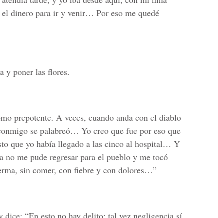
n el dinero para ir y venir… Por eso me quedé
a y poner las flores.
omo prepotente. A veces, cuando anda con el diablo
 conmigo se palabreó… Yo creo que fue por eso que
to que yo había llegado a las cinco al hospital… Y
 ya no me pude regresar para el pueblo y me tocó
ferma, sin comer, con fiebre y con dolores…”
 dice: “En esto no hay delito; tal vez negligencia sí