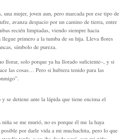
os, una mujer, joven aun, pero marcada por ese tipo de
sufre, avanza despacio por un camino de tierra, entre
mbas recién limpiadas, viendo siempre hacia
 llegue primero a la tumba de su hija. Lleva flores
lancas, símbolo de pureza.
 llorar, solo porque ya ha llorado suficiente–, y si
ace las cosas… Pero si hubiera tenido para las
conmigo”.
y se detiene ante la lápida que tiene encima el
a niña se me murió, no es porque él me la haya
posible por darle vida a mi muchachita, pero lo que
atendía tarde, y yo iba desde aquí, con mi niña