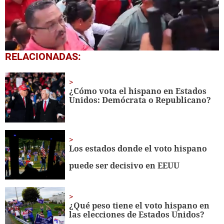
0
RELACIONADAS:
seconds
of
4
minutes,
¿Cómo vota el hispano en Estados
8
Unidos: Demócrata o Republicano?
seconds
Los estados donde el voto hispano
puede ser decisivo en EEUU
¿Qué peso tiene el voto hispano en
las elecciones de Estados Unidos?