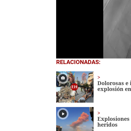
0
RELACIONADAS:
seconds
of
53
seconds
Volume
Dolorosas e
0%
explosión en
Explosiones 
heridos