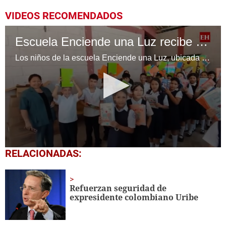
VIDEOS RECOMENDADOS
Escuela Enciende una Luz recibe cuadernos Quick, gracias a la Maratón del Saber
Los niños de la escuela Enciende una Luz, ubicada en la colonia Altos de Santa Rosa, al sur de Tegucigalpa, recibieron cuadernos Quick como parte de la Campaña Maratón del Saber.
0
RELACIONADAS:
seconds
of
1
minute,
Refuerzan seguridad de
56
expresidente colombiano Uribe
seconds