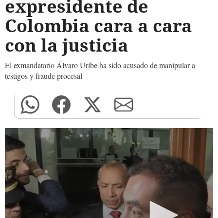
expresidente de
Colombia cara a cara
con la justicia
El exmandatario Álvaro Uribe ha sido acusado de manipular a
testigos y fraude procesal
0
seconds
of
0
seconds