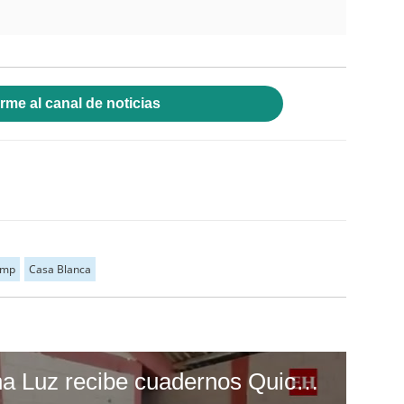
rme al canal de noticias
ump
Casa Blanca
Escuela Enciende una Luz recibe cuadernos Quick, gracias a la Maratón del Saber