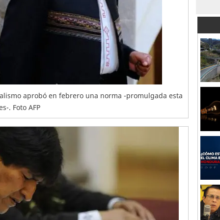
icialismo aprobó en febrero una norma -promulgada esta
s-. Foto AFP