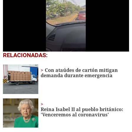
0
RELACIONADAS:
seconds
of
31
Con ataúdes de cartón mitigan
seconds
demanda durante emergencia
Reina Isabel II al pueblo británico:
'Venceremos al coronavirus'