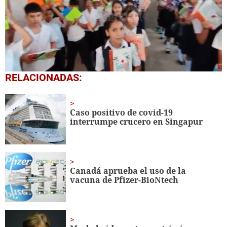
0
RELACIONADAS:
seconds
of
1
minute,
Caso positivo de covid-19
56
interrumpe crucero en Singapur
seconds
Canadá aprueba el uso de la
vacuna de Pfizer-BioNtech