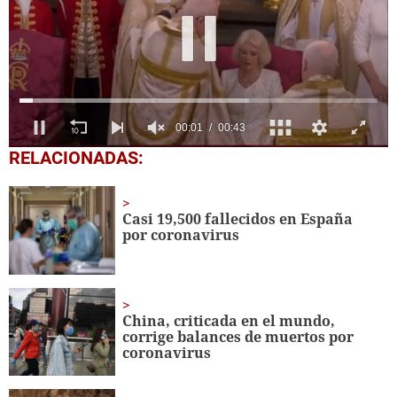
0
RELACIONADAS:
seconds
of
43
seconds
Casi 19,500 fallecidos en España
por coronavirus
China, criticada en el mundo,
corrige balances de muertos por
coronavirus