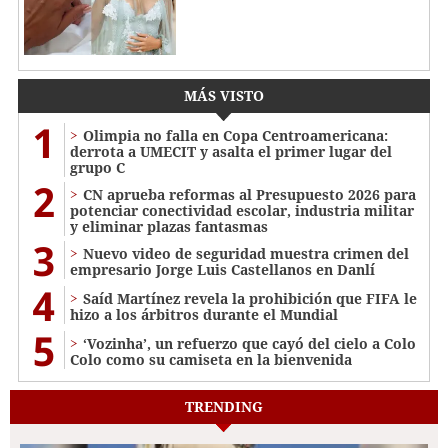
MÁS VISTO
1
Olimpia no falla en Copa Centroamericana:
derrota a UMECIT y asalta el primer lugar del
grupo C
2
CN aprueba reformas al Presupuesto 2026 para
potenciar conectividad escolar, industria militar
y eliminar plazas fantasmas
3
Nuevo video de seguridad muestra crimen del
empresario Jorge Luis Castellanos en Danlí
4
Saíd Martínez revela la prohibición que FIFA le
hizo a los árbitros durante el Mundial
5
‘Vozinha’, un refuerzo que cayó del cielo a Colo
Colo como su camiseta en la bienvenida
TRENDING