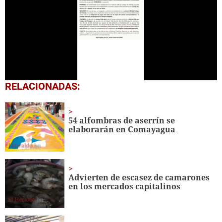
0
RELACIONADAS:
seconds
of
1
minute,
54 alfombras de aserrín se
51
elaborarán en Comayagua
seconds
Advierten de escasez de camarones
en los mercados capitalinos