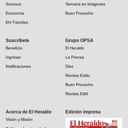
Sucesos
Semana en imágenes
Economía
Buen Provecho
EH Trámites
Opinión
Suscríbete
Grupo OPSA
EH Verifica
Beneficio
El Heraldo
Fotogalerías
Ingresar
La Prensa
Deportes
Notificaciones
Diez
Videos
Revista Estilo
Hondureños en el mundo
Buen Provecho
Revista E&N
Suscripción
Acerca de El Heraldo
Edición impresa
Visión y Misión