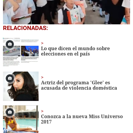
0
RELACIONADAS:
seconds
of
1
minute,
Lo que dicen el mundo sobre
56
elecciones en el país
seconds
Actriz del programa 'Glee' es
acusada de violencia doméstica
Conozca a la nueva Miss Universo
2017