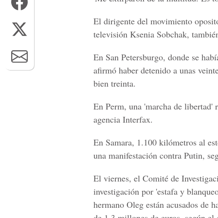
El dirigente del movimiento oposito
televisión Ksenia Sobchak, también
En San Petersburgo, donde se había
afirmó haber detenido a unas veint
bien treinta.
En Perm, una 'marcha de libertad' 
agencia Interfax.
En Samara, 1.100 kilómetros al es
una manifestación contra Putin, seg
El viernes, el Comité de Investiga
investigación por 'estafa y blanque
hermano Oleg están acusados de ha
de 1,3 millones de euros, según el 