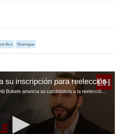
sta Rica
Nicaragua
 su inscripción para reelección
El presidente de El Salvador, Nayib Bukele anuncia su candidatura a la reelección para el sufragio electoral de febrero de 2024.