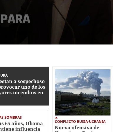
TURA
estan a sospechoso
provocar uno de los
ores incendios en
noroeste de EE UU
AS SOMBRAS
CONFLICTO RUSIA-UCRANIA
us 65 años, Obama
Nueva ofensiva de
tiene influencia