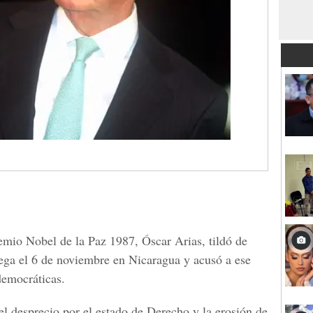
emio Nobel de la Paz 1987, Óscar Arias, tildó de
rtega el 6 de noviembre en Nicaragua y acusó a ese
 democráticas.
el desprecio por el estado de Derecho y la erosión de