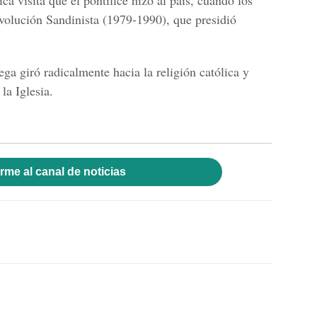
ca visita que el pontífice hizo al país, cuando los
volución Sandinista (1979-1990), que presidió
ega giró radicalmente hacia la religión católica y
la Iglesia.
rme al canal de noticias