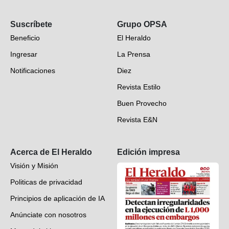
Opinión
Suscríbete
Grupo OPSA
EH Verifica
Beneficio
El Heraldo
Fotogalerías
Ingresar
La Prensa
Deportes
Notificaciones
Diez
Videos
Revista Estilo
Hondureños en el mundo
Buen Provecho
Revista E&N
Suscripción
Acerca de El Heraldo
Edición impresa
Visión y Misión
Politicas de privacidad
Principios de aplicación de IA
Anúnciate con nosotros