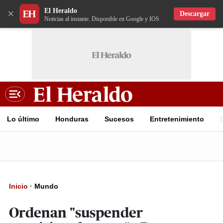
El Heraldo
×
Descargar
Noticias al instante. Disponible en Google y IOS
Lo último
Honduras
Sucesos
Entretenimiento
Inicio
·
Mundo
Ordenan "suspender