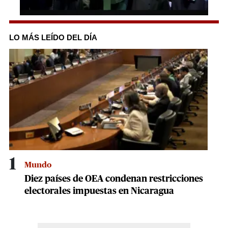
0
seconds
of
LO MÁS LEÍDO DEL DÍA
1
minute,
1
second
1
Mundo
Diez países de OEA condenan restricciones
electorales impuestas en Nicaragua