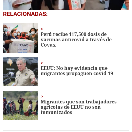
0
RELACIONADAS:
seconds
of
1
minute,
Perú recibe 117,500 dosis de
56
vacunas anticovid a través de
seconds
Covax
EEUU: No hay evidencia que
migrantes propaguen covid-19
Migrantes que son trabajadores
agrícolas de EEUU no son
inmunizados