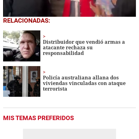
0
RELACIONADAS:
of
36
seconds
Distribuidor que vendió armas a
atacante rechaza su
responsabilidad
Policía australiana allana dos
viviendas vinculadas con ataque
terrorista
MIS TEMAS PREFERIDOS