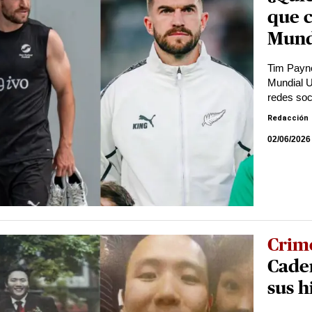
que c
Mund
Tim Payne 
Mundial U
redes soc
Redacción
02/06/2026
Crime
Cade
sus h