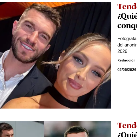
Tend
¿Quié
conq
Fotógrafa
del anonim
2026
Redacción
02/06/2026
Tend
¿Quié