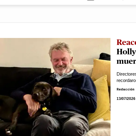
Reac
Holly
muer
Directore
recordaron
Redacción
13/07/2026