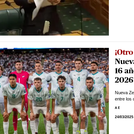
¡Otro
Nuev
16 añ
2026
Nueva Zel
entre los
A E
24/03/2025