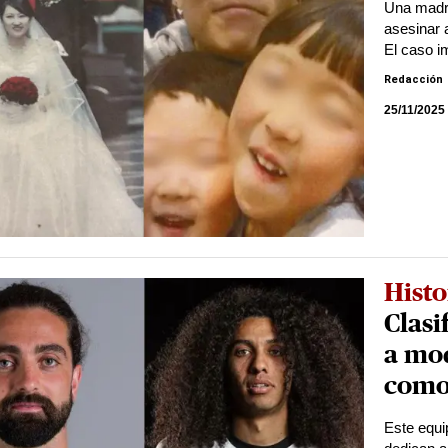
Una madr
asesinar 
El caso i
Redacción
25/11/2025
Histo
Clasi
a mod
como
Este equi