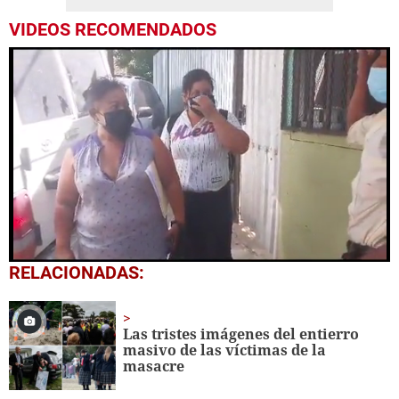
VIDEOS RECOMENDADOS
0
RELACIONADAS:
seconds
of
2
minutes,
Las tristes imágenes del entierro
50
masivo de las víctimas de la
seconds
masacre