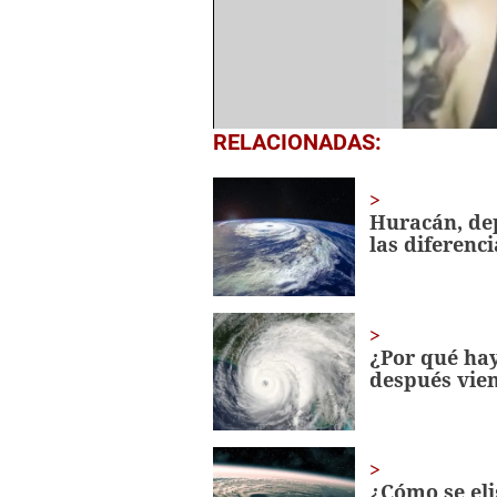
0
RELACIONADAS:
seconds
of
1
minute,
Huracán, dep
29
las diferenc
seconds
Volume
0%
¿Por qué hay
después vien
¿Cómo se eli