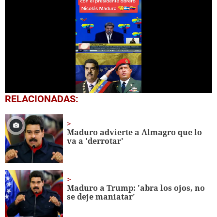
0
RELACIONADAS:
seconds
of
1
minute,
Maduro advierte a Almagro que lo
37
va a 'derrotar'
seconds
Maduro a Trump: 'abra los ojos, no
se deje maniatar'