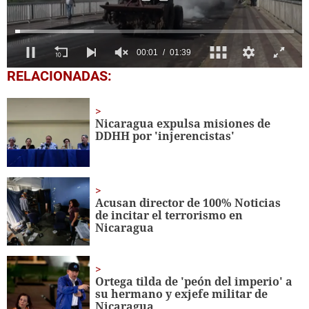
0
RELACIONADAS:
of
1
minute,
39
Nicaragua expulsa misiones de
seconds
DDHH por 'injerencistas'
Acusan director de 100% Noticias
de incitar el terrorismo en
Nicaragua
Ortega tilda de 'peón del imperio' a
su hermano y exjefe militar de
Nicaragua