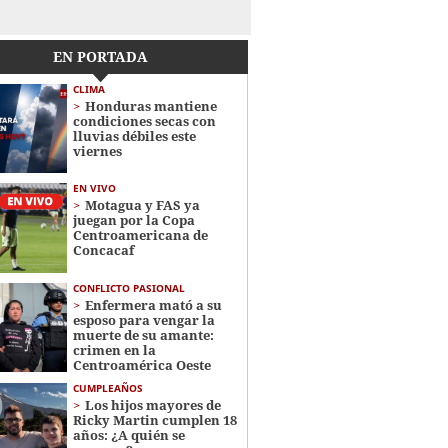
EN PORTADA
CLIMA
Honduras mantiene
condiciones secas con
lluvias débiles este
viernes
EN VIVO
Motagua y FAS ya
juegan por la Copa
Centroamericana de
Concacaf
CONFLICTO PASIONAL
Enfermera mató a su
esposo para vengar la
muerte de su amante:
crimen en la
Centroamérica Oeste
CUMPLEAÑOS
Los hijos mayores de
Ricky Martin cumplen 18
años: ¿A quién se