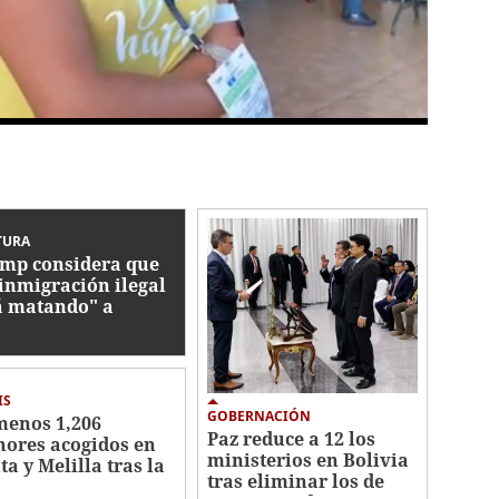
TURA
mp considera que
 inmigración ilegal
á matando" a
opa
IS
GOBERNACIÓN
menos 1,206
Paz reduce a 12 los
ores acogidos en
ministerios en Bolivia
ta y Melilla tras la
tras eliminar los de
sis migratoria