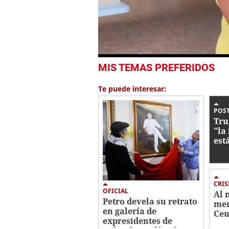
0
MIS TEMAS PREFERIDOS
seconds
of
1
Te puede interesar:
minute,
41
seconds
Volume
POS
0%
Tru
"la
est
Eur
CRIS
OFICIAL
Al 
Petro devela su retrato
men
en galería de
Ceu
expresidentes de
cri