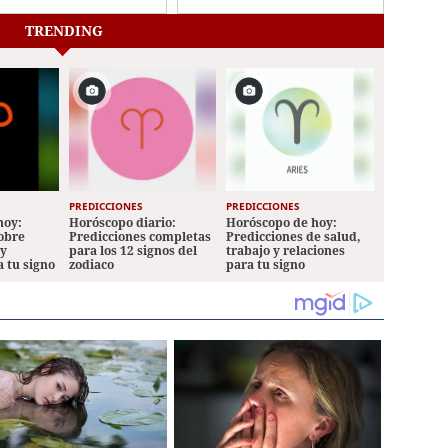
Turismo y de
Planificación
TRENDING
PREDICCIONES
PREDICCIONES
hoy:
Horóscopo diario:
Horóscopo de hoy:
sobre
Predicciones completas
Predicciones de salud,
 y
para los 12 signos del
trabajo y relaciones
a tu signo
zodiaco
para tu signo