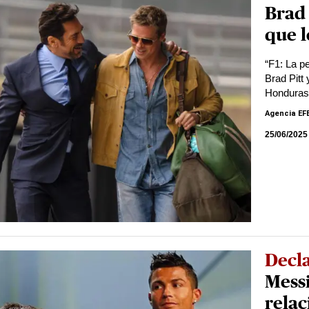
Brad 
que l
“F1: La p
Brad Pitt
Honduras
Agencia EF
25/06/2025
Decl
Messi
relac