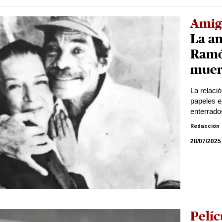
Amig
La a
Ramó
muer
La relaci
papeles e
enterrado
Redacción
28/07/2025
Pelíc