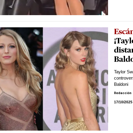
Escá
¡Tayl
dista
Baldo
Taylor Sw
controvers
Baldoni
Redacción
17/10/2025