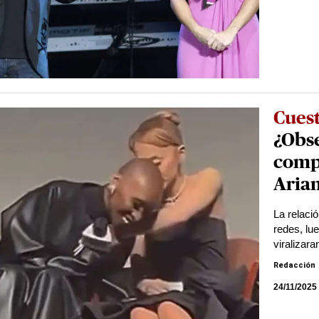
Cues
¿Obse
comp
Aria
La relaci
redes, lu
viralizara
Redacción
24/11/2025