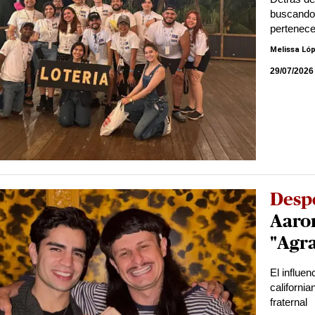
buscando 
pertenece
Melissa Ló
29/07/2026
Desp
Aaron
"Agra
El influe
californi
fraternal