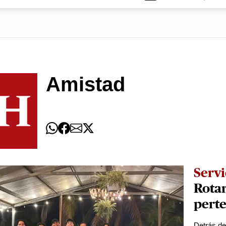
Amistad
Servi
Rotar
perte
Detrás de